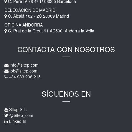
C. Pere IV 78 4º 1ª 08005 Barcelona
DELEGACIÓN DE MADRID
C. Alcalá 102 - 2C 28009 Madrid
OFICINA ANDORRA
C. Prat de la Creu, 91 AD500, Andorra la Vella
CONTACTA CON NOSOTROS
info@sitep.com
job@sitep.com
+34 933 208 215
SÍGUENOS EN
Sitep S.L.
@Sitep_com
Linked In