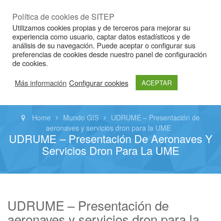
Idioma
ESP
|
CAT
|
ENG
Política de cookies de SITEP
Utilizamos cookies propias y de terceros para mejorar su
experiencia como usuario, captar datos estadísticos y de
análisis de su navegación. Puede aceptar o configurar sus
preferencias de cookies desde nuestro panel de configuración
de cookies.
Más información
Configurar cookies
ACEPTAR
Home
Mundo GIS
UDRUME – Presentación de
aeronaves y servicios dron para la UME
UDRUME – Presentación De Aeronaves Y
Servicios Dron Para La UME
UDRUME – Presentación de
aeronaves y servicios dron para la