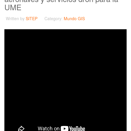
UME
Written by
SITEP
Category:
Mundo GIS